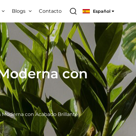
Blogs
Contacto
Español
 Moderna con
 Moderna con Acabado Brillante