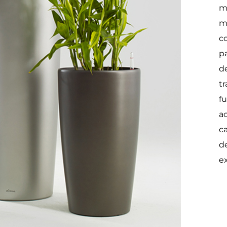
m
m
c
p
de
tr
fu
a
c
de
e