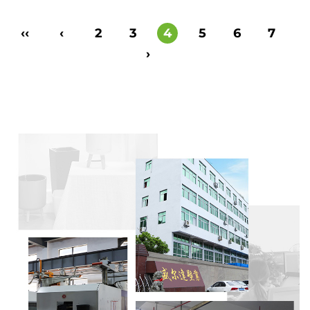
‹‹
‹
2
3
4
5
6
7
›